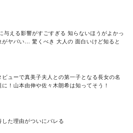
に与える影響がすごすぎる 知らないほうがよかっ
がヤバい… 驚くべき 大人の 面白いけど知ると
タビューで真美子夫人との第一子となる長女の名
題に！山本由伸や佐々木朗希は知ってそう！
養した理由がついにバレる