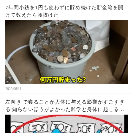
7年間小銭を1円も使わずに貯め続けた貯金箱を開
けて数えたら腰抜けた
2025/06/11
左向き で寝ることが人体に与える影響がすごすぎ
る 知らないほうがよかった雑学と身体に起こる現
象がヤバい… 驚くべき 大人の 面白いけど知ると後
悔