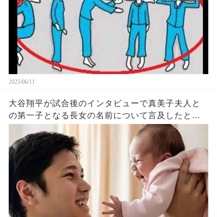
2025/06/11
大谷翔平が試合後のインタビューで真美子夫人と
の第一子となる長女の名前について言及したと話
題に！山本由伸や佐々木朗希は知ってそう！