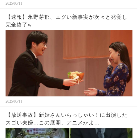
2025/06/11
【速報】永野芽郁、エグい新事実が次々と発覚し
完全終了w
2025/06/11
【放送事故】新婚さんいらっしゃい！に出演した
スゴい夫婦…この展開、アニメかよ…