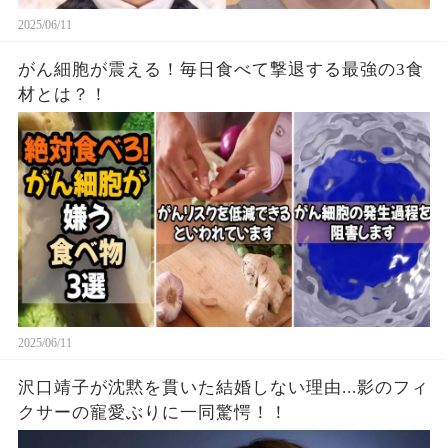
2025/06/11
がん細胞が震える！毎日食べて撃退する最強の3食
材とは？！
2025/06/11
沢口靖子が沈黙を貫いた結婚しない理由...影のフィ
クサーの寵愛ぶりに一同驚愕！！