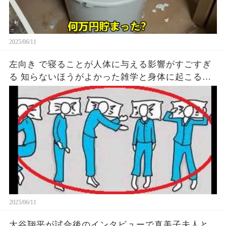
2025/06/11
左向き で寝ることが人体に与える影響がすごすぎ
る 知らないほうがよかった雑学と身体に起こる現
象がヤバい… 驚くべき 大人の 面白いけど知ると後
悔
2025/06/11
大谷翔平が試合後のインタビューで真美子夫人と