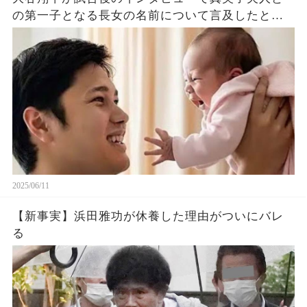
の第一子となる長女の名前について言及したと話
題に！山本由伸や佐々木朗希は知ってそう！
2025/06/11
【新事実】浜田雅功が休養した理由がついにバレ
る