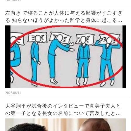
左向き で寝ることが人体に与える影響がすごすぎ
る 知らないほうがよかった雑学と身体に起こる現
象がヤバい… 驚くべき 大人の 面白いけど知ると後
悔
2025/06/11
大谷翔平が試合後のインタビューで真美子夫人と
の第一子となる長女の名前について言及したと話
題に！山本由伸や佐々木朗希は知ってそう！