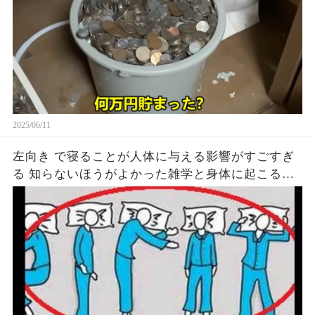
2025/06/11
左向き で寝ることが人体に与える影響がすごすぎ
る 知らないほうがよかった雑学と身体に起こる現
象がヤバい… 驚くべき 大人の 面白いけど知ると後
悔