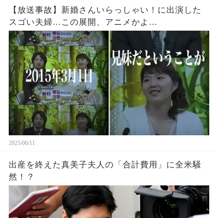
【放送事故】新婚さんいらっしゃい！に出演した
スゴい夫婦…この展開、アニメかよ…
2025/06/11
出産を終えた真美子夫人の「合計費用」に全米騒
然！？