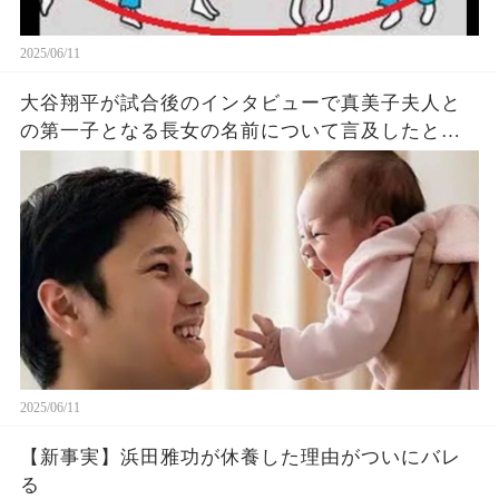
2025/06/11
大谷翔平が試合後のインタビューで真美子夫人と
の第一子となる長女の名前について言及したと話
題に！山本由伸や佐々木朗希は知ってそう！
2025/06/11
【新事実】浜田雅功が休養した理由がついにバレ
る