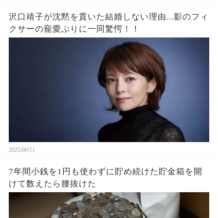
沢口靖子が沈黙を貫いた結婚しない理由...影のフィ
クサーの寵愛ぶりに一同驚愕！！
2025/06/11
7年間小銭を1円も使わずに貯め続けた貯金箱を開
けて数えたら腰抜けた