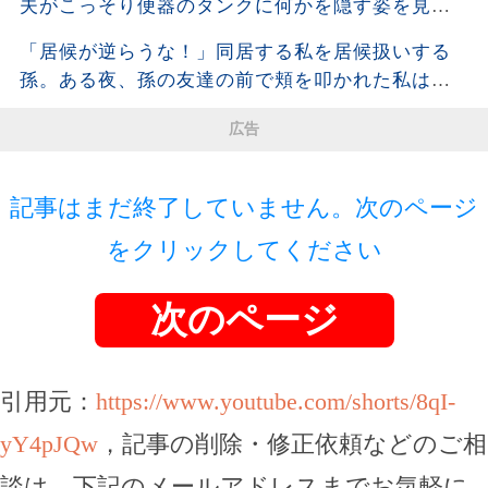
夫がこっそり便器のタンクに何かを隠す姿を見て
しまった。夫が去った後、それを開けた瞬間、私
「居候が逆らうな！」同居する私を居候扱いする
は声も出せず凍りついた――
孫。ある夜、孫の友達の前で頬を叩かれた私は静
かに姿を消し、全援助を停止した・・・
広告
記事はまだ終了していません。次のページ
をクリックしてください
次のページ
引用元：
https://www.youtube.com/shorts/8qI-
yY4pJQw
，記事の削除・修正依頼などのご相
談は、下記のメールアドレスまでお気軽に