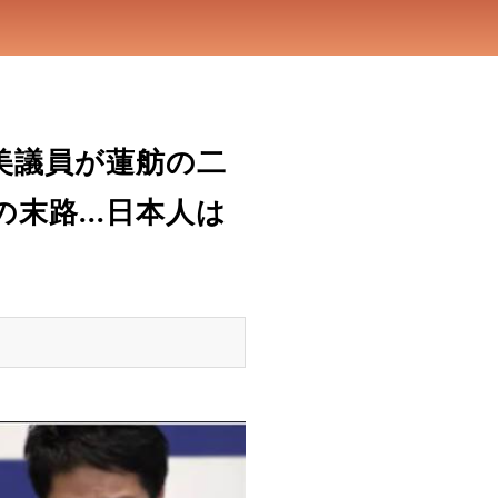
美議員が蓮舫の二
路...日本人は