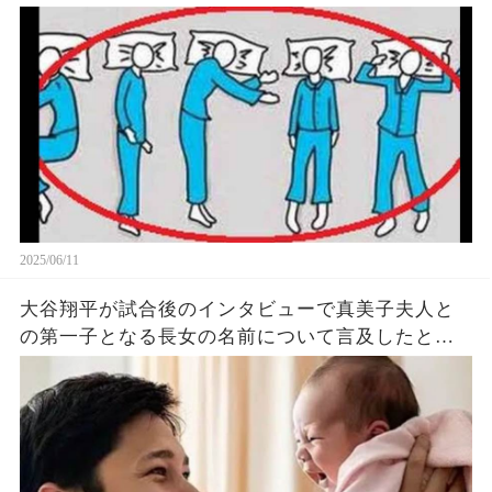
象がヤバい… 驚くべき 大人の 面白いけど知ると後
悔
2025/06/11
大谷翔平が試合後のインタビューで真美子夫人と
の第一子となる長女の名前について言及したと話
題に！山本由伸や佐々木朗希は知ってそう！