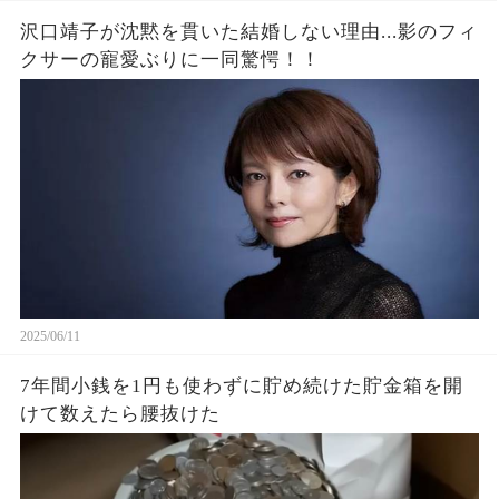
沢口靖子が沈黙を貫いた結婚しない理由...影のフィ
クサーの寵愛ぶりに一同驚愕！！
2025/06/11
7年間小銭を1円も使わずに貯め続けた貯金箱を開
けて数えたら腰抜けた