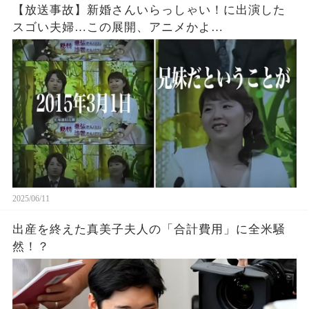
【放送事故】新婚さんいらっしゃい！に出演した
スゴい夫婦…この展開、アニメかよ…
2025/06/11
出産を終えた真美子夫人の「合計費用」に全米騒
然！？