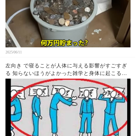
2025/06/11
左向き で寝ることが人体に与える影響がすごすぎ
る 知らないほうがよかった雑学と身体に起こる現
象がヤバい… 驚くべき 大人の 面白いけど知ると後
悔