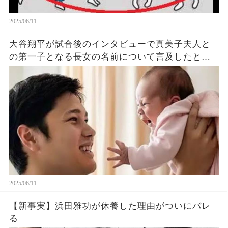
2025/06/11
大谷翔平が試合後のインタビューで真美子夫人と
の第一子となる長女の名前について言及したと話
題に！山本由伸や佐々木朗希は知ってそう！
2025/06/11
【新事実】浜田雅功が休養した理由がついにバレ
る