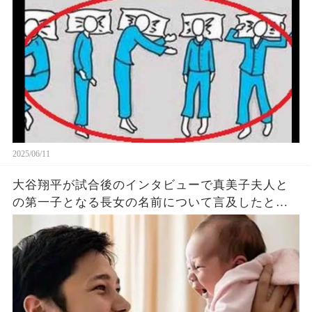
悔
2025/06/11
大谷翔平が試合後のインタビューで真美子夫人と
の第一子となる長女の名前について言及したと話
題に！山本由伸や佐々木朗希は知ってそう！