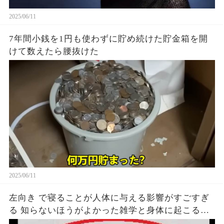
2025/06/11
7年間小銭を1円も使わずに貯め続けた貯金箱を開
けて数えたら腰抜けた
2025/06/11
左向き で寝ることが人体に与える影響がすごすぎ
る 知らないほうがよかった雑学と身体に起こる現
象がヤバい… 驚くべき 大人の 面白いけど知ると後