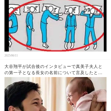
象がヤバい… 驚くべき 大人の 面白いけど知ると後
悔
2025/06/11
大谷翔平が試合後のインタビューで真美子夫人と
の第一子となる長女の名前について言及したと話
題に！山本由伸や佐々木朗希は知ってそう！