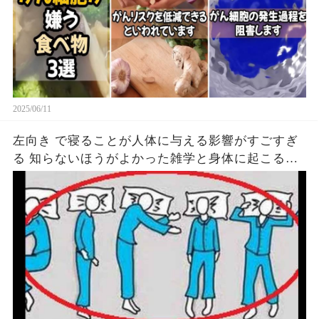
2025/06/11
左向き で寝ることが人体に与える影響がすごすぎ
る 知らないほうがよかった雑学と身体に起こる現
象がヤバい… 驚くべき 大人の 面白いけど知ると後
悔