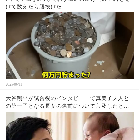
けて数えたら腰抜けた
2025/06/11
大谷翔平が試合後のインタビューで真美子夫人と
の第一子となる長女の名前について言及したと話
題に！山本由伸や佐々木朗希は知ってそう！