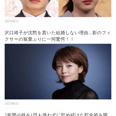
2025/06/11
沢口靖子が沈黙を貫いた結婚しない理由...影のフィ
クサーの寵愛ぶりに一同驚愕！！
2025/06/11
7年間小銭を1円も使わずに貯め続けた貯金箱を開