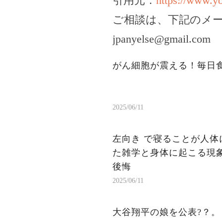
引用元：
https://www.
ご相談は、下記のメ
jpanyelse@gmail.com
がん細胞が震える！毎日
2025/06/11
左向き で寝ることが人体
た雑学と身体に起こる現象
後悔
2025/06/11
大谷翔平の娘を公表?？