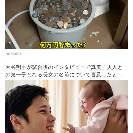
2025/06/11
大谷翔平が試合後のインタビューで真美子夫人と
の第一子となる長女の名前について言及したと話
題に！山本由伸や佐々木朗希は知ってそう！