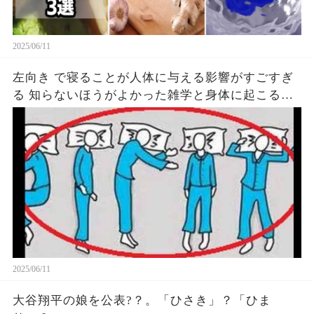
2025/06/11
左向き で寝ることが人体に与える影響がすごすぎ
る 知らないほうがよかった雑学と身体に起こる現
象がヤバい… 驚くべき 大人の 面白いけど知ると後
悔
2025/06/11
大谷翔平の娘を公表?？。「ひさき」？「ひま