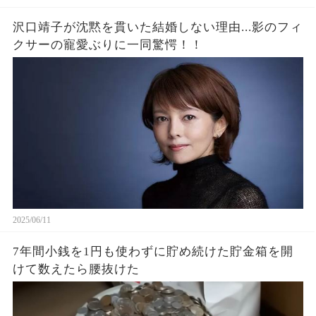
沢口靖子が沈黙を貫いた結婚しない理由...影のフィ
クサーの寵愛ぶりに一同驚愕！！
2025/06/11
7年間小銭を1円も使わずに貯め続けた貯金箱を開
けて数えたら腰抜けた