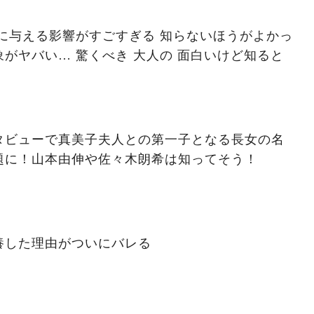
に与える影響がすごすぎる 知らないほうがよかっ
がヤバい… 驚くべき 大人の 面白いけど知ると
タビューで真美子夫人との第一子となる長女の名
題に！山本由伸や佐々木朗希は知ってそう！
養した理由がついにバレる