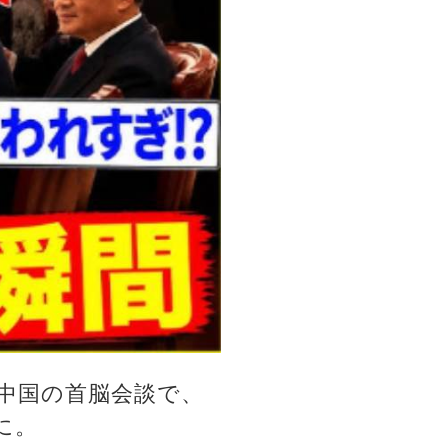
中国の首脳会談で、
に。