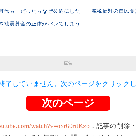
村代表「だったらなぜ公約にした！」減税反対の自民党議
熊本地震募金の正体がバレてしまう。
広告
終了していません。次のページをクリック
次のページ
outube.com/watch?v=oxr60ritKzo
，記事の削除