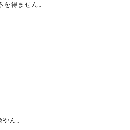
るを得ません。
険やん。