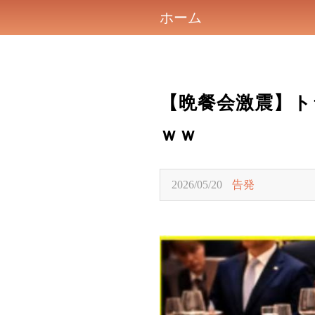
ホーム
【晩餐会激震】ト
ｗｗ
2026/05/20
告発