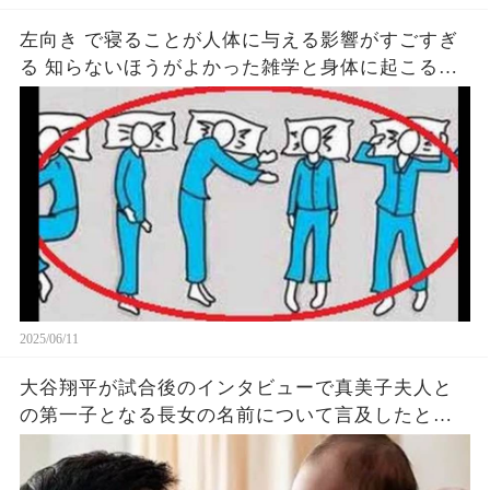
左向き で寝ることが人体に与える影響がすごすぎ
る 知らないほうがよかった雑学と身体に起こる現
象がヤバい… 驚くべき 大人の 面白いけど知ると後
悔
2025/06/11
大谷翔平が試合後のインタビューで真美子夫人と
の第一子となる長女の名前について言及したと話
題に！山本由伸や佐々木朗希は知ってそう！