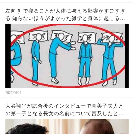
左向き で寝ることが人体に与える影響がすごすぎ
る 知らないほうがよかった雑学と身体に起こる現
象がヤバい… 驚くべき 大人の 面白いけど知ると後
悔
2025/06/11
大谷翔平が試合後のインタビューで真美子夫人と
の第一子となる長女の名前について言及したと話
題に！山本由伸や佐々木朗希は知ってそう！