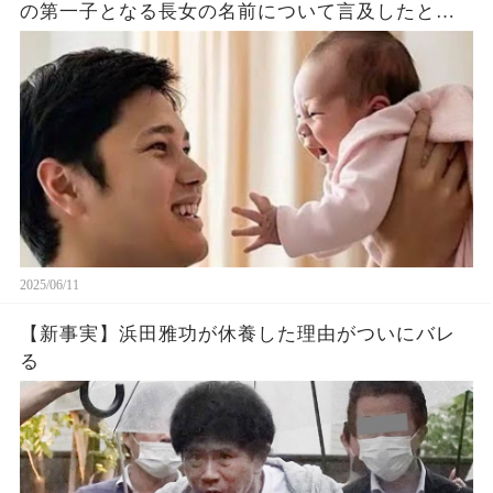
の第一子となる長女の名前について言及したと話
題に！山本由伸や佐々木朗希は知ってそう！
2025/06/11
【新事実】浜田雅功が休養した理由がついにバレ
る