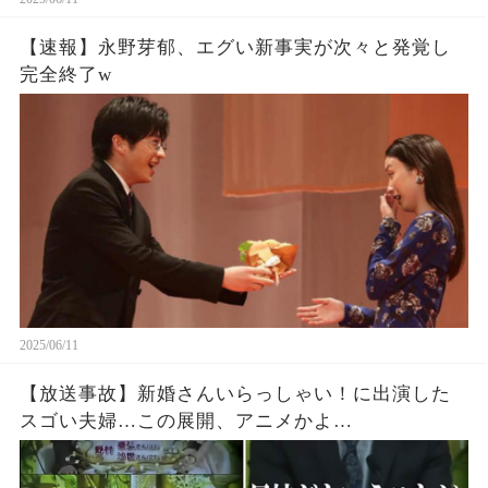
【速報】永野芽郁、エグい新事実が次々と発覚し
完全終了w
2025/06/11
【放送事故】新婚さんいらっしゃい！に出演した
スゴい夫婦…この展開、アニメかよ…