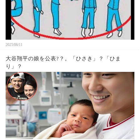
2025/06/11
大谷翔平の娘を公表?？。「ひさき」？「ひま
り」？