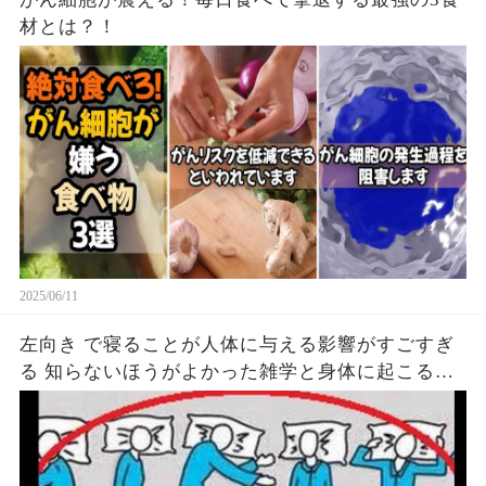
材とは？！
2025/06/11
左向き で寝ることが人体に与える影響がすごすぎ
る 知らないほうがよかった雑学と身体に起こる現
象がヤバい… 驚くべき 大人の 面白いけど知ると後
悔