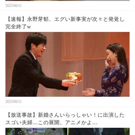
2025/06/11
【速報】永野芽郁、エグい新事実が次々と発覚し
完全終了w
2025/06/11
【放送事故】新婚さんいらっしゃい！に出演した
スゴい夫婦…この展開、アニメかよ…