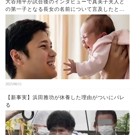
大谷翔平が試合後のインタビューで真美子夫人と
の第一子となる長女の名前について言及したと話
題に！山本由伸や佐々木朗希は知ってそう！
2025/06/11
【新事実】浜田雅功が休養した理由がついにバレ
る