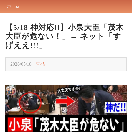
ホーム
【5/18 神対応!!】小泉大臣「茂木
大臣が危ない！」→ ネット「す
げええ!!!」
2026/05/18
告発