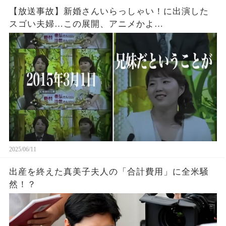
【放送事故】新婚さんいらっしゃい！に出演した
スゴい夫婦…この展開、アニメかよ…
2025/06/11
出産を終えた真美子夫人の「合計費用」に全米騒
然！？