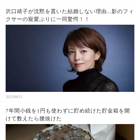
沢口靖子が沈黙を貫いた結婚しない理由...影のフィ
クサーの寵愛ぶりに一同驚愕！！
2025/06/11
7年間小銭を1円も使わずに貯め続けた貯金箱を開
けて数えたら腰抜けた