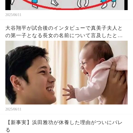
2025/06/11
大谷翔平が試合後のインタビューで真美子夫人と
の第一子となる長女の名前について言及したと話
題に！山本由伸や佐々木朗希は知ってそう！
2025/06/11
【新事実】浜田雅功が休養した理由がついにバレ
る