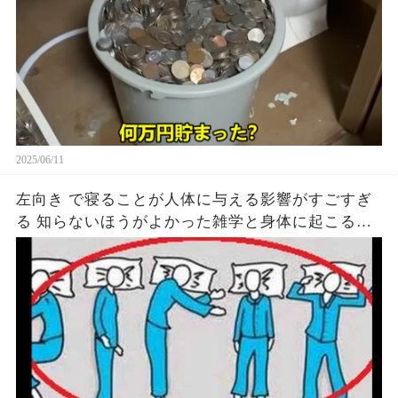
2025/06/11
左向き で寝ることが人体に与える影響がすごすぎ
る 知らないほうがよかった雑学と身体に起こる現
象がヤバい… 驚くべき 大人の 面白いけど知ると後
悔