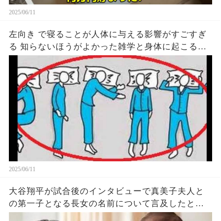
2025/06/11
左向き で寝ることが人体に与える影響がすごすぎ
る 知らないほうがよかった雑学と身体に起こる現
象がヤバい… 驚くべき 大人の 面白いけど知ると後
悔
2025/06/11
大谷翔平が試合後のインタビューで真美子夫人と
の第一子となる長女の名前について言及したと話
題に！山本由伸や佐々木朗希は知ってそう！