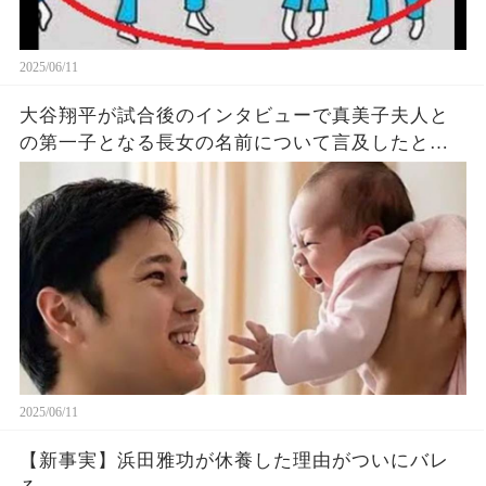
2025/06/11
大谷翔平が試合後のインタビューで真美子夫人と
の第一子となる長女の名前について言及したと話
題に！山本由伸や佐々木朗希は知ってそう！
2025/06/11
【新事実】浜田雅功が休養した理由がついにバレ