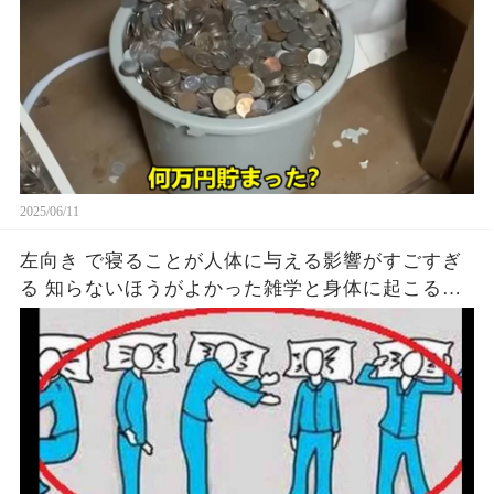
2025/06/11
左向き で寝ることが人体に与える影響がすごすぎ
る 知らないほうがよかった雑学と身体に起こる現
象がヤバい… 驚くべき 大人の 面白いけど知ると後
悔