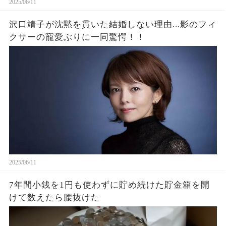
2025/06/11
沢口靖子が沈黙を貫いた結婚しない理由...影のフィ
クサーの寵愛ぶりに一同驚愕！！
2025/06/11
7年間小銭を1円も使わずに貯め続けた貯金箱を開
けて数えたら腰抜けた