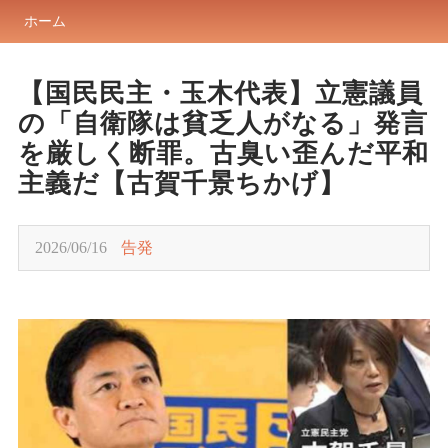
ホーム
【国民民主・玉木代表】立憲議員
の「自衛隊は貧乏人がなる」発言
を厳しく断罪。古臭い歪んだ平和
主義だ【古賀千景ちかげ】
2026/06/16
告発