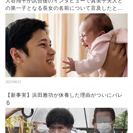
大谷翔平が試合後のインタビューで真美子夫人と
の第一子となる長女の名前について言及したと話
題に！山本由伸や佐々木朗希は知ってそう！
2025/06/11
【新事実】浜田雅功が休養した理由がついにバレ
る