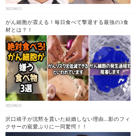
2025/06/11
がん細胞が震える！毎日食べて撃退する最強の3食
材とは？！
2025/06/11
沢口靖子が沈黙を貫いた結婚しない理由...影のフィ
クサーの寵愛ぶりに一同驚愕！！