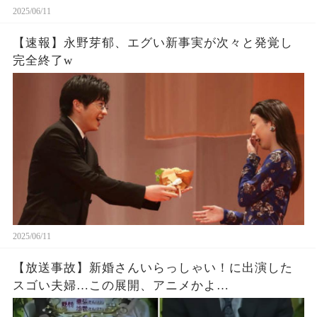
2025/06/11
【速報】永野芽郁、エグい新事実が次々と発覚し
完全終了w
2025/06/11
【放送事故】新婚さんいらっしゃい！に出演した
スゴい夫婦…この展開、アニメかよ…