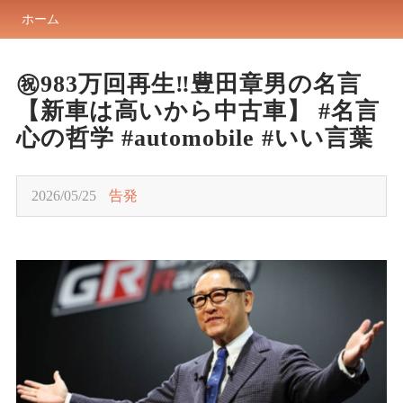
ホーム
㊗️983万回再生‼️豊田章男の名言
【新車は高いから中古車】 #名言
心の哲学 #automobile #いい言葉
2026/05/25
告発