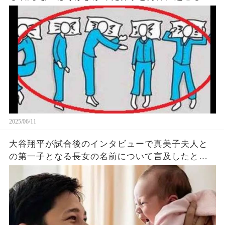
象がヤバい… 驚くべき 大人の 面白いけど知ると後
悔
2025/06/11
大谷翔平が試合後のインタビューで真美子夫人と
の第一子となる長女の名前について言及したと話
題に！山本由伸や佐々木朗希は知ってそう！