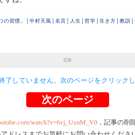
つの習慣」│中村天風│名言│人生│哲学│生き方│教訓
広告
終了していません。次のページをクリック
次のページ
youtube.com/watch?v=6vj_UxnM_V0
，記事の削
ルアドレスまでお気軽にお問い合わせくださ