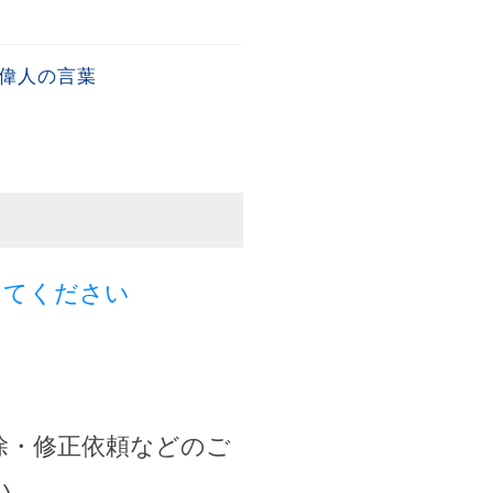
│偉人の言葉
してください
除・修正依頼などのご
い。