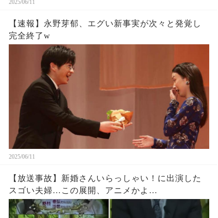
2025/06/11
【速報】永野芽郁、エグい新事実が次々と発覚し
完全終了w
2025/06/11
【放送事故】新婚さんいらっしゃい！に出演した
スゴい夫婦…この展開、アニメかよ…