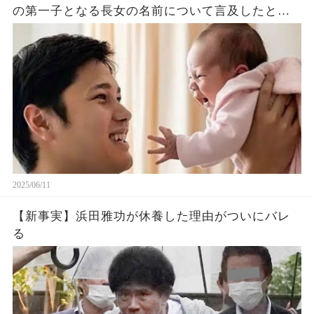
の第一子となる長女の名前について言及したと話
題に！山本由伸や佐々木朗希は知ってそう！
2025/06/11
【新事実】浜田雅功が休養した理由がついにバレ
る