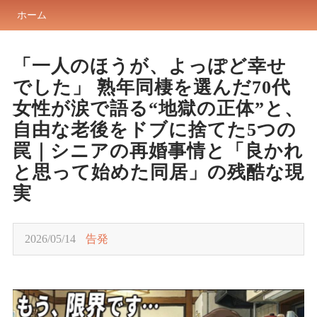
ホーム
「一人のほうが、よっぽど幸せ
でした」 熟年同棲を選んだ70代
女性が涙で語る“地獄の正体”と、
自由な老後をドブに捨てた5つの
罠｜シニアの再婚事情と「良かれ
と思って始めた同居」の残酷な現
実
2026/05/14
告発