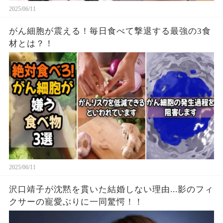
2025/06/11
がん細胞が震える！毎日食べて撃退する最強の3食
材とは？！
2025/06/11
沢口靖子が沈黙を貫いた結婚しない理由...影のフィ
クサーの寵愛ぶりに一同驚愕！！