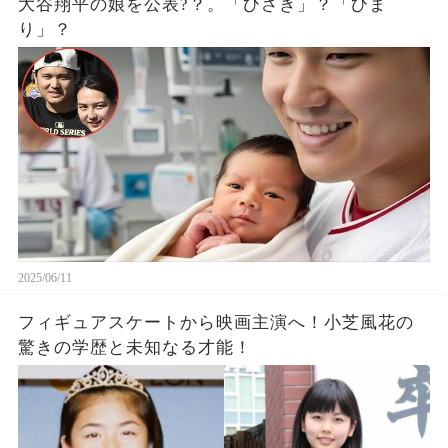
大谷翔平の娘を公表?？。「ひさき」？「ひま
り」？
2025/06/11
フィギュアスケートから映画主演へ！小芝風花の
驚きの学歴と未知なる才能！