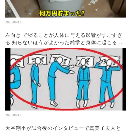
2025/06/11
左向き で寝ることが人体に与える影響がすごすぎ
る 知らないほうがよかった雑学と身体に起こる現
象がヤバい… 驚くべき 大人の 面白いけど知ると後
悔
2025/06/11
大谷翔平が試合後のインタビューで真美子夫人と