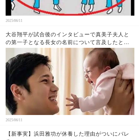
2025/06/11
大谷翔平が試合後のインタビューで真美子夫人と
の第一子となる長女の名前について言及したと話
題に！山本由伸や佐々木朗希は知ってそう！
2025/06/11
【新事実】浜田雅功が休養した理由がついにバレ