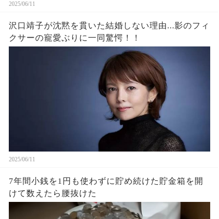
2025/06/11
沢口靖子が沈黙を貫いた結婚しない理由...影のフィ
クサーの寵愛ぶりに一同驚愕！！
2025/06/11
7年間小銭を1円も使わずに貯め続けた貯金箱を開
けて数えたら腰抜けた