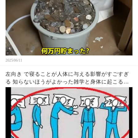
2025/06/11
左向き で寝ることが人体に与える影響がすごすぎ
る 知らないほうがよかった雑学と身体に起こる現
象がヤバい… 驚くべき 大人の 面白いけど知ると後
悔