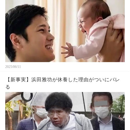
題に！山本由伸や佐々木朗希は知ってそう！
2025/06/11
【新事実】浜田雅功が休養した理由がついにバレ
る