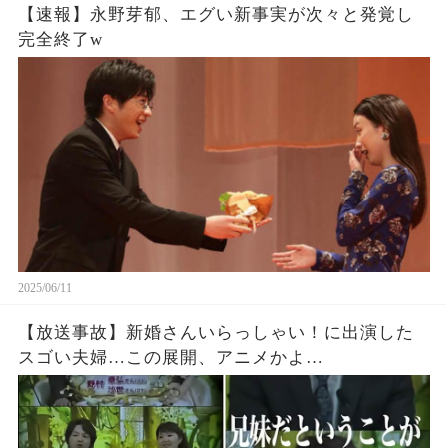
【速報】永野芽郁、エグい新事実が次々と発覚し
完全終了w
2025/06/11
【放送事故】新婚さんいらっしゃい！に出演した
スゴい夫婦…この展開、アニメかよ…