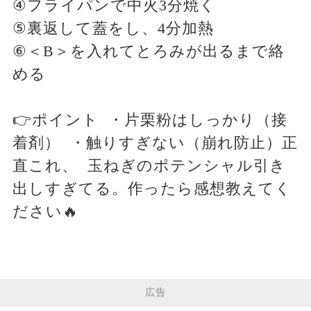
④フライパンで中火3分焼く
⑤裏返して蓋をし、4分加熱
⑥＜B＞を入れてとろみが出るまで絡
める
👉ポイント ・片栗粉はしっかり（接
着剤） ・触りすぎない（崩れ防止）正
直これ、 玉ねぎのポテンシャル引き
出しすぎてる。作ったら感想教えてく
ださい🔥
広告