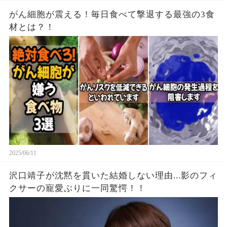
がん細胞が震える！毎日食べて撃退する最強の3食
材とは？！
2025/06/11
沢口靖子が沈黙を貫いた結婚しない理由...影のフィ
クサーの寵愛ぶりに一同驚愕！！