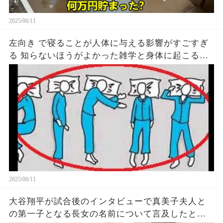
2025/06/11
左向き で寝ることが人体に与える影響がすごすぎ
る 知らないほうがよかった雑学と身体に起こる現
象がヤバい… 驚くべき 大人の 面白いけど知ると後
悔
2025/06/11
大谷翔平が試合後のインタビューで真美子夫人と
の第一子となる長女の名前について言及したと話