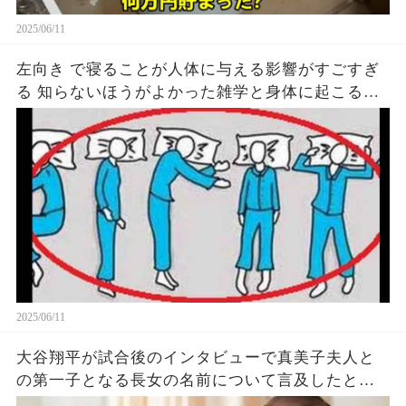
2025/06/11
左向き で寝ることが人体に与える影響がすごすぎ
る 知らないほうがよかった雑学と身体に起こる現
象がヤバい… 驚くべき 大人の 面白いけど知ると後
悔
2025/06/11
大谷翔平が試合後のインタビューで真美子夫人と
の第一子となる長女の名前について言及したと話
題に！山本由伸や佐々木朗希は知ってそう！