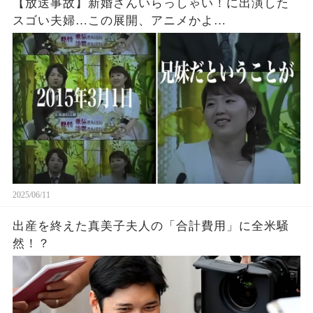
【放送事故】新婚さんいらっしゃい！に出演した
スゴい夫婦…この展開、アニメかよ…
2025/06/11
出産を終えた真美子夫人の「合計費用」に全米騒
然！？