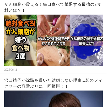
がん細胞が震える！毎日食べて撃退する最強の3食
材とは？！
2025/06/11
沢口靖子が沈黙を貫いた結婚しない理由...影のフィ
クサーの寵愛ぶりに一同驚愕！！