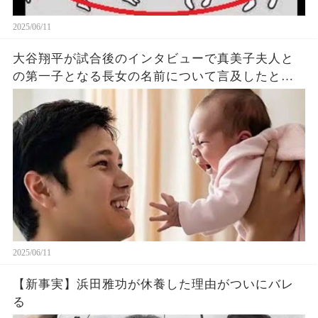
2025/06/11
大谷翔平が試合後のインタビューで真美子夫人と
の第一子となる長女の名前について言及したと話
題に！山本由伸や佐々木朗希は知ってそう！
2025/06/11
【新事実】浜田雅功が休養した理由がついにバレ
る