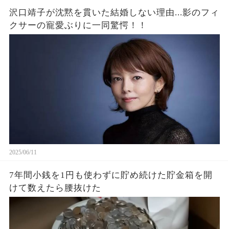
沢口靖子が沈黙を貫いた結婚しない理由...影のフィ
クサーの寵愛ぶりに一同驚愕！！
2025/06/11
7年間小銭を1円も使わずに貯め続けた貯金箱を開
けて数えたら腰抜けた