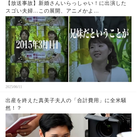
【放送事故】新婚さんいらっしゃい！に出演した
スゴい夫婦…この展開、アニメかよ…
2025/06/11
出産を終えた真美子夫人の「合計費用」に全米騒
然！？