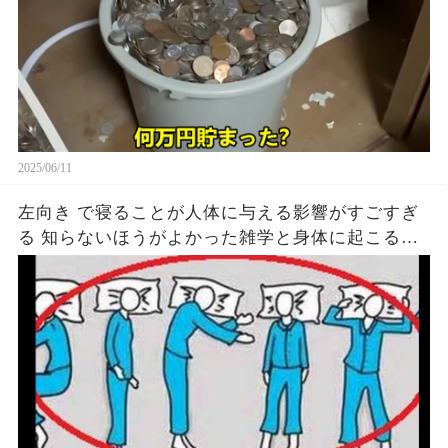
2025/06/11
左向き で寝ることが人体に与える影響がすごすぎ
る 知らないほうがよかった雑学と身体に起こる現
象がヤバい… 驚くべき 大人の 面白いけど知ると後
悔