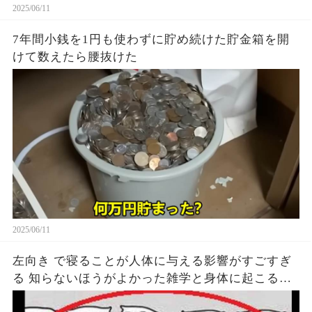
2025/06/11
7年間小銭を1円も使わずに貯め続けた貯金箱を開
けて数えたら腰抜けた
2025/06/11
左向き で寝ることが人体に与える影響がすごすぎ
る 知らないほうがよかった雑学と身体に起こる現
象がヤバい… 驚くべき 大人の 面白いけど知ると後