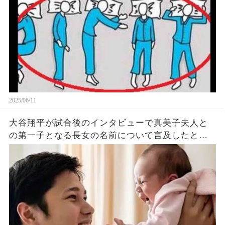
悔
2025/06/11
大谷翔平が試合後のインタビューで真美子夫人と
の第一子となる長女の名前について言及したと話
題に！山本由伸や佐々木朗希は知ってそう！