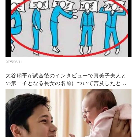
悔
2025/06/11
大谷翔平が試合後のインタビューで真美子夫人と
の第一子となる長女の名前について言及したと話
題に！山本由伸や佐々木朗希は知ってそう！