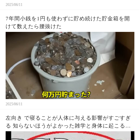
2025/06/11
7年間小銭を1円も使わずに貯め続けた貯金箱を開
けて数えたら腰抜けた
2025/06/11
左向き で寝ることが人体に与える影響がすごすぎ
る 知らないほうがよかった雑学と身体に起こる現
象がヤバい… 驚くべき 大人の 面白いけど知ると後