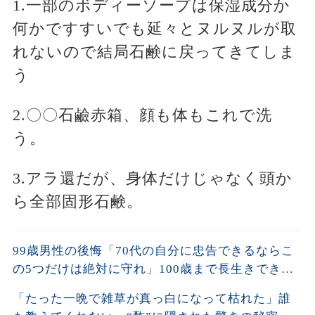
1.一部のボディーソープは保湿成分か
何かですすいでも延々とヌルヌルが取
れないので結局石鹸に戻ってきてしま
う
2.〇〇石鹼赤箱、顔も体もこれで洗
う。
3.アラ還だが、身体だけじゃなく頭か
ら全部固形石鹸。
99歳男性の後悔「70代の自分に忠告できるならこ
の5つだけは絶対に守れ」100歳まで長生きできる
誰も教えてくれない5つの習慣とは。手遅れになる
「たった一晩で雑草が真っ白になって枯れた」誰
前に聞いてください【60代以上の方へ/老後の幸せ/