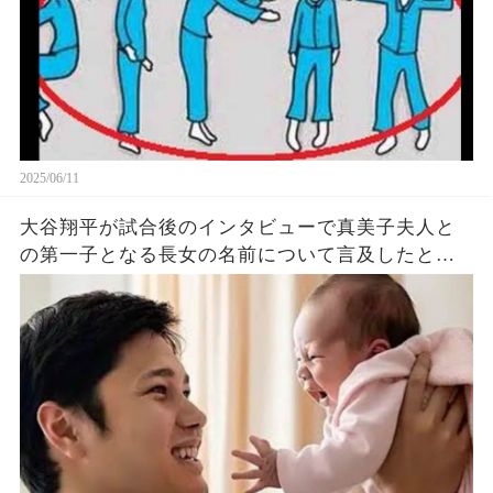
2025/06/11
大谷翔平が試合後のインタビューで真美子夫人と
の第一子となる長女の名前について言及したと話
題に！山本由伸や佐々木朗希は知ってそう！