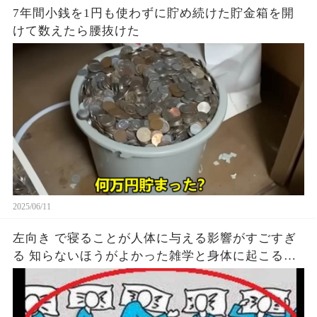
7年間小銭を1円も使わずに貯め続けた貯金箱を開
けて数えたら腰抜けた
2025/06/11
左向き で寝ることが人体に与える影響がすごすぎ
る 知らないほうがよかった雑学と身体に起こる現
象がヤバい… 驚くべき 大人の 面白いけど知ると後
悔