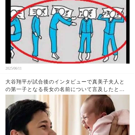
象がヤバい… 驚くべき 大人の 面白いけど知ると後
悔
2025/06/11
大谷翔平が試合後のインタビューで真美子夫人と
の第一子となる長女の名前について言及したと話
題に！山本由伸や佐々木朗希は知ってそう！