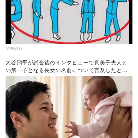
2025/06/11
大谷翔平が試合後のインタビューで真美子夫人と
の第一子となる長女の名前について言及したと話
題に！山本由伸や佐々木朗希は知ってそう！