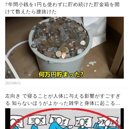
7年間小銭を1円も使わずに貯め続けた貯金箱を開
けて数えたら腰抜けた
2025/06/11
左向き で寝ることが人体に与える影響がすごすぎ
る 知らないほうがよかった雑学と身体に起こる現
象がヤバい… 驚くべき 大人の 面白いけど知ると後
悔