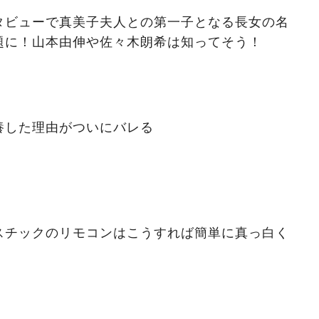
タビューで真美子夫人との第一子となる長女の名
題に！山本由伸や佐々木朗希は知ってそう！
養した理由がついにバレる
スチックのリモコンはこうすれば簡単に真っ白く