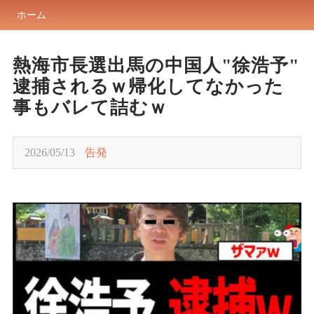
ホーム
熱海市長選出馬の中国人"徐浩予"
逮捕されるｗ帰化してなかった
事もバレて詰むｗ
2026/05/13
告発