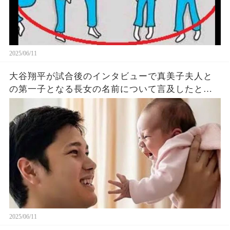
2025/06/11
大谷翔平が試合後のインタビューで真美子夫人と
の第一子となる長女の名前について言及したと話
題に！山本由伸や佐々木朗希は知ってそう！
2025/06/11