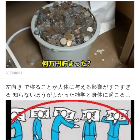
2025/06/11
左向き で寝ることが人体に与える影響がすごすぎ
る 知らないほうがよかった雑学と身体に起こる現
象がヤバい… 驚くべき 大人の 面白いけど知ると後
悔