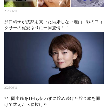
2025/06/11
沢口靖子が沈黙を貫いた結婚しない理由...影のフィ
クサーの寵愛ぶりに一同驚愕！！
2025/06/11
7年間小銭を1円も使わずに貯め続けた貯金箱を開
けて数えたら腰抜けた