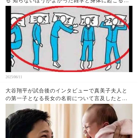
る 知らないほうがよかった雑学と身体に起こる現
象がヤバい… 驚くべき 大人の 面白いけど知ると後
悔
2025/06/11
大谷翔平が試合後のインタビューで真美子夫人と
の第一子となる長女の名前について言及したと話
題に！山本由伸や佐々木朗希は知ってそう！