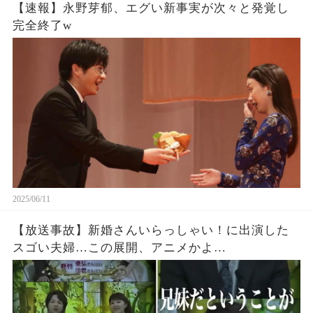
【速報】永野芽郁、エグい新事実が次々と発覚し
完全終了w
2025/06/11
【放送事故】新婚さんいらっしゃい！に出演した
スゴい夫婦…この展開、アニメかよ…