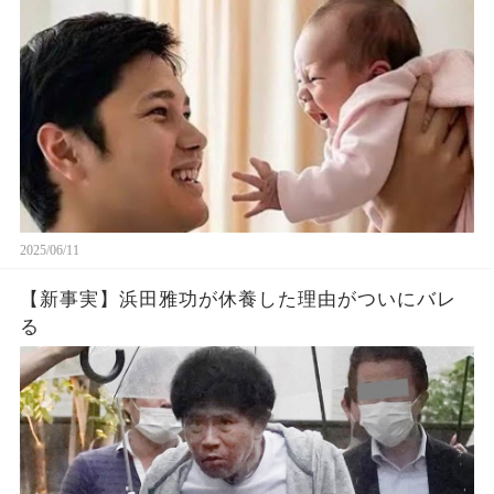
題に！山本由伸や佐々木朗希は知ってそう！
2025/06/11
【新事実】浜田雅功が休養した理由がついにバレ
る