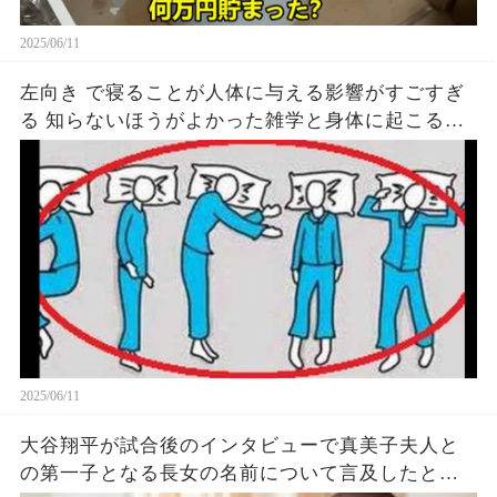
2025/06/11
左向き で寝ることが人体に与える影響がすごすぎ
る 知らないほうがよかった雑学と身体に起こる現
象がヤバい… 驚くべき 大人の 面白いけど知ると後
悔
2025/06/11
大谷翔平が試合後のインタビューで真美子夫人と
の第一子となる長女の名前について言及したと話