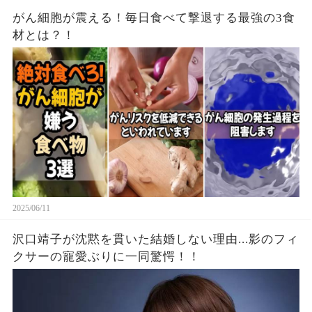
がん細胞が震える！毎日食べて撃退する最強の3食
材とは？！
2025/06/11
沢口靖子が沈黙を貫いた結婚しない理由...影のフィ
クサーの寵愛ぶりに一同驚愕！！