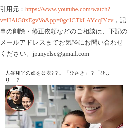
引用元：
https://www.youtube.com/watch?
v=HAlG8xEgvVo&pp=0gcJCTkLAYcqIYzv
，記
事の削除・修正依頼などのご相談は、下記の
メールアドレスまでお気軽にお問い合わせ
ください。
jpanyelse@gmail.com
大谷翔平の娘を公表?？。「ひさき」？「ひま
り」？