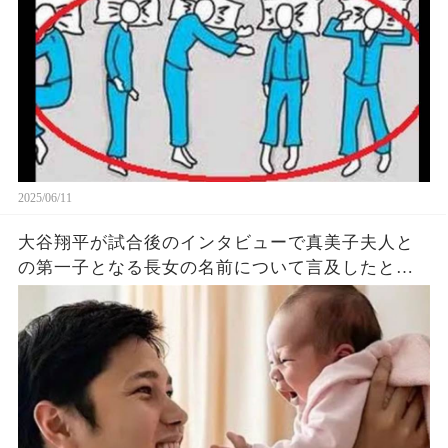
2025/06/11
大谷翔平が試合後のインタビューで真美子夫人と
の第一子となる長女の名前について言及したと話
題に！山本由伸や佐々木朗希は知ってそう！