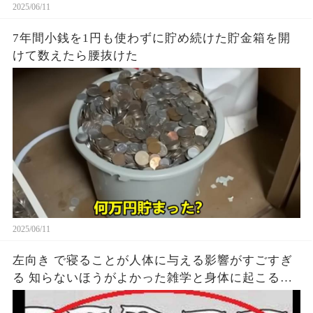
2025/06/11
7年間小銭を1円も使わずに貯め続けた貯金箱を開
けて数えたら腰抜けた
2025/06/11
左向き で寝ることが人体に与える影響がすごすぎ
る 知らないほうがよかった雑学と身体に起こる現
象がヤバい… 驚くべき 大人の 面白いけど知ると後
悔