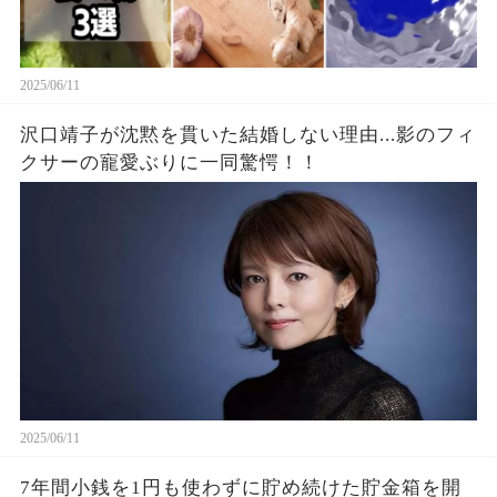
2025/06/11
沢口靖子が沈黙を貫いた結婚しない理由...影のフィ
クサーの寵愛ぶりに一同驚愕！！
2025/06/11
7年間小銭を1円も使わずに貯め続けた貯金箱を開