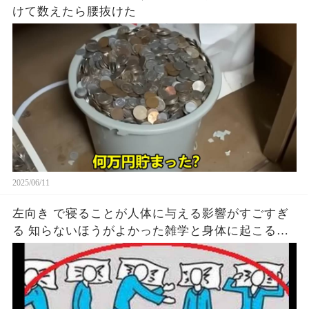
けて数えたら腰抜けた
2025/06/11
左向き で寝ることが人体に与える影響がすごすぎ
る 知らないほうがよかった雑学と身体に起こる現
象がヤバい… 驚くべき 大人の 面白いけど知ると後
悔