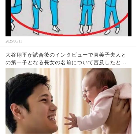
2025/06/11
大谷翔平が試合後のインタビューで真美子夫人と
の第一子となる長女の名前について言及したと話
題に！山本由伸や佐々木朗希は知ってそう！