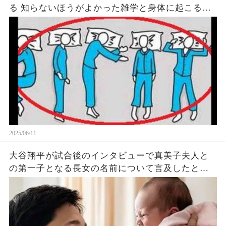
る 知らないほうがよかった雑学と身体に起こる現
象がヤバい… 驚くべき 大人の 面白いけど知ると後
悔
2025/06/11
大谷翔平が試合後のインタビューで真美子夫人と
の第一子となる長女の名前について言及したと話
題に！山本由伸や佐々木朗希は知ってそう！