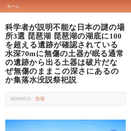
ホーム
科学者が説明不能な日本の謎の場
所3選 琵琶湖 琵琶湖の湖底に100
を超える遺跡が確認されている
水深70mに無傷の土器が眠る通常
の遺跡から出る土器は破片だな
ぜ無傷のままこの深さにあるの
か集落水没説祭祀説
2026/05/21
告発