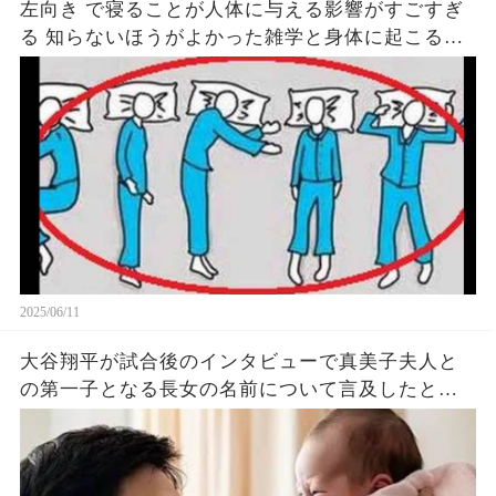
左向き で寝ることが人体に与える影響がすごすぎ
る 知らないほうがよかった雑学と身体に起こる現
象がヤバい… 驚くべき 大人の 面白いけど知ると後
悔
2025/06/11
大谷翔平が試合後のインタビューで真美子夫人と
の第一子となる長女の名前について言及したと話
題に！山本由伸や佐々木朗希は知ってそう！