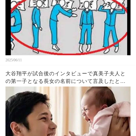
2025/06/11
大谷翔平が試合後のインタビューで真美子夫人と
の第一子となる長女の名前について言及したと話
題に！山本由伸や佐々木朗希は知ってそう！