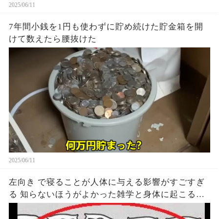
2025/06/11
7年間小銭を1円も使わずに貯め続けた貯金箱を開
けて数えたら腰抜けた
2025/06/11
左向き で寝ることが人体に与える影響がすごすぎ
る 知らないほうがよかった雑学と身体に起こる現
象がヤバい… 驚くべき 大人の 面白いけど知ると後
悔