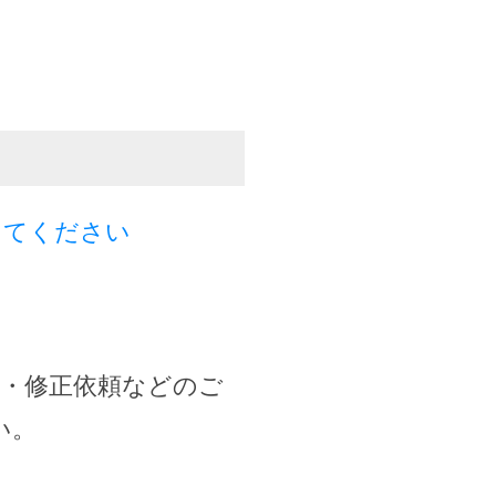
してください
除・修正依頼などのご
い。