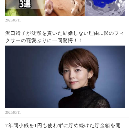
2025/06/11
沢口靖子が沈黙を貫いた結婚しない理由...影のフィ
クサーの寵愛ぶりに一同驚愕！！
2025/06/11
7年間小銭を1円も使わずに貯め続けた貯金箱を開