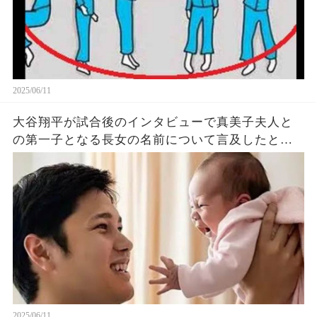
2025/06/11
大谷翔平が試合後のインタビューで真美子夫人と
の第一子となる長女の名前について言及したと話
題に！山本由伸や佐々木朗希は知ってそう！
2025/06/11