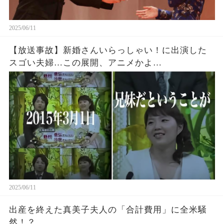
2025/06/11
【放送事故】新婚さんいらっしゃい！に出演した
スゴい夫婦…この展開、アニメかよ…
2025/06/11
出産を終えた真美子夫人の「合計費用」に全米騒
然！？