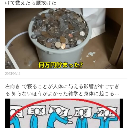
けて数えたら腰抜けた
2025/06/11
左向き で寝ることが人体に与える影響がすごすぎ
る 知らないほうがよかった雑学と身体に起こる現
象がヤバい… 驚くべき 大人の 面白いけど知ると後
悔