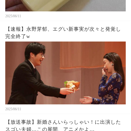
2025/06/11
【速報】永野芽郁、エグい新事実が次々と発覚し
完全終了w
2025/06/11
【放送事故】新婚さんいらっしゃい！に出演した
スゴい夫婦…この展開、アニメかよ…