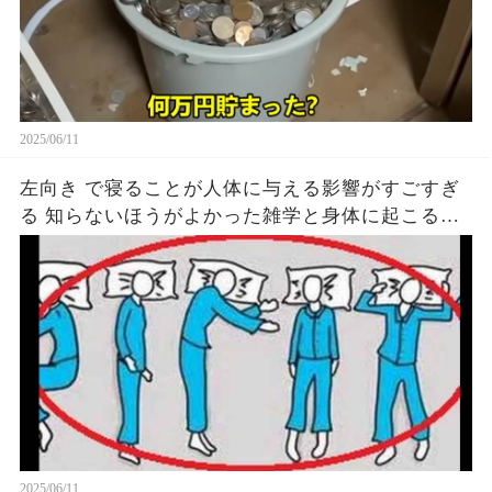
2025/06/11
左向き で寝ることが人体に与える影響がすごすぎ
る 知らないほうがよかった雑学と身体に起こる現
象がヤバい… 驚くべき 大人の 面白いけど知ると後
悔
2025/06/11