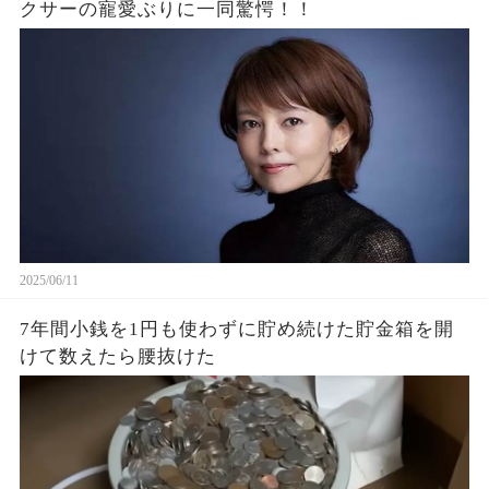
クサーの寵愛ぶりに一同驚愕！！
2025/06/11
7年間小銭を1円も使わずに貯め続けた貯金箱を開
けて数えたら腰抜けた