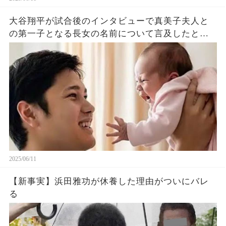
大谷翔平が試合後のインタビューで真美子夫人と
の第一子となる長女の名前について言及したと話
題に！山本由伸や佐々木朗希は知ってそう！
2025/06/11
【新事実】浜田雅功が休養した理由がついにバレ
る