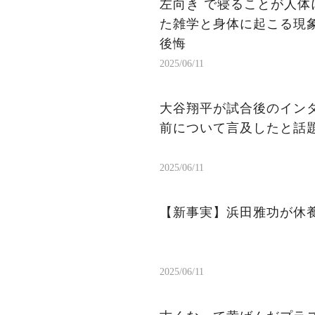
左向き で寝ることが人体
た雑学と身体に起こる現象
後悔
2025/06/11
大谷翔平が試合後のイン
前について言及したと話
2025/06/11
【新事実】浜田雅功が休
2025/06/11