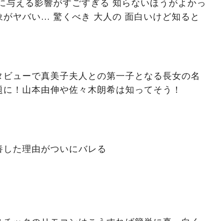
に与える影響がすごすぎる 知らないほうがよかっ
がヤバい… 驚くべき 大人の 面白いけど知ると
タビューで真美子夫人との第一子となる長女の名
題に！山本由伸や佐々木朗希は知ってそう！
養した理由がついにバレる