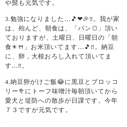
や髭も元気です。
3.勉強になりました…🎵❤🎉‼️。我が家
は、殆んど、朝食は、「パン🍞」頂い
ておりますが、土曜日、日曜日の「朝
食☀🍴」お米頂いてます…🎵‼️。納豆
に、卵，大根おろし入れて頂いてま
す...‼️。
4.納豆卵がけご飯😂に黒豆とブロッコ
リー🥦にトーフ味噌汁毎朝頂いてから
愛犬と堤防への散歩が日課です。今年
７３ですが元気です。