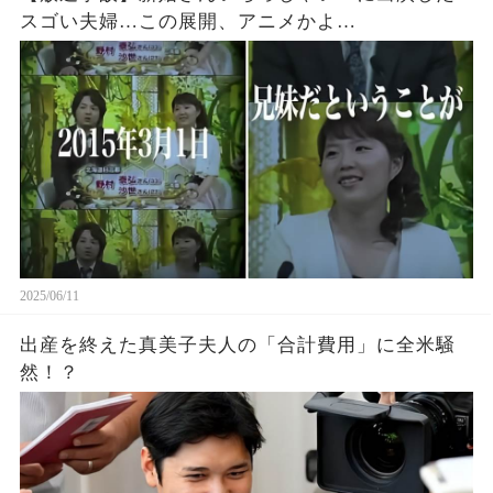
スゴい夫婦…この展開、アニメかよ…
2025/06/11
出産を終えた真美子夫人の「合計費用」に全米騒
然！？