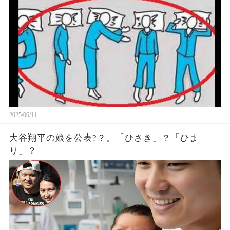
象がヤバい… 驚くべき 大人の 面白いけど知ると後
悔
2025/06/11
大谷翔平の娘を公表?？。「ひさき」？「ひま
り」？