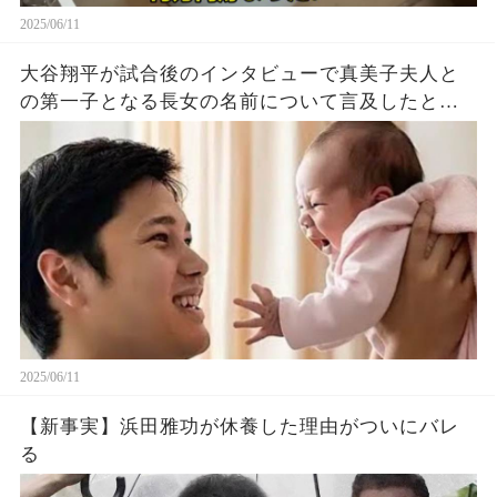
2025/06/11
大谷翔平が試合後のインタビューで真美子夫人と
の第一子となる長女の名前について言及したと話
題に！山本由伸や佐々木朗希は知ってそう！
2025/06/11
【新事実】浜田雅功が休養した理由がついにバレ
る